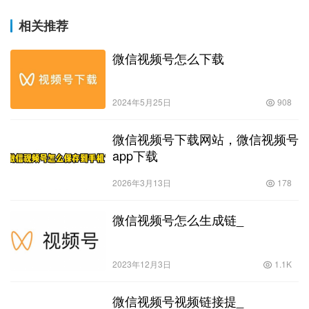
相关推荐
微信视频号怎么下载
2024年5月25日
908
微信视频号下载网站，微信视频号
app下载
2026年3月13日
178
微信视频号怎么生成链_
2023年12月3日
1.1K
微信视频号视频链接提_