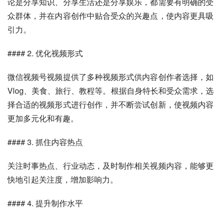
论是分享知识、分享生活还是分享娱乐，都需要有明确的受
众群体，并在内容创作中贴合受众的兴趣点，使内容更具吸
引力。
#### 2. 优化视频形式
微信视频号视频提供了多种视频形式供内容创作者选择，如
Vlog、美食、旅行、教程等。根据自身特长和受众需求，选
择合适的视频形式进行创作，并不断尝试创新，使视频内容
更加多元化和有趣。
#### 3. 抓住内容热点
关注时事热点、行业动态，及时制作相关视频内容，能够更
快地引起关注度，增加影响力。
#### 4. 提升制作水平