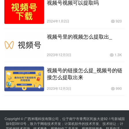
视频号视频可以提取吗
2024年1月2日
920
视频号里的视频怎么提取出_
2023年12月3日
1.3K
视频号的链接怎么提_视频号的链
接怎么提取出来
2023年12月3日
990
Copyright © 广西米嘎科技有限公司，位于南宁市青秀区民族大道92-1号新城国
际9层0910号，致力于网络技术开发；计算机软件的技术开发、技术转让；计
算机的技术咨询、技术服务；视频创作工具开发，视频剪辑服务。联系电话：