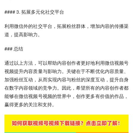
#### 3. 拓展多元化社交平台
利用微信外的社交平台，拓展粉丝群体，增加内容的传播渠
道，提高影响力。
### 总结
通过以上方法，可以帮助内容创作者更好地利用微信视频号
视频提升内容质量与影响力。关键在于不断优化内容质量、
加强粉丝互动，从而实现内容与粉丝的深度互动，提升自身
在数字内容领域的竞争力。因此，希望所有的内容创作者都
能够在微信视频号视频的世界中，创作更多有价值的作品，
赢得更多的关注和支持。