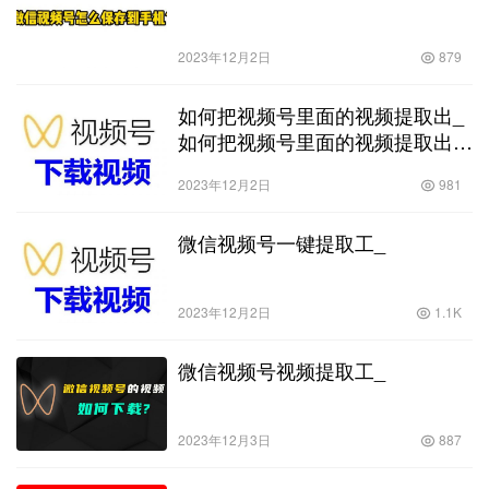
2023年12月2日
879
如何把视频号里面的视频提取出_
如何把视频号里面的视频提取出来
呢
2023年12月2日
981
微信视频号一键提取工_
2023年12月2日
1.1K
微信视频号视频提取工_
2023年12月3日
887