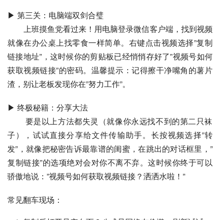
▶ 第三关：电脑端双剑合璧
        上班摸鱼党看过来！用电脑登录微信客户端，找到视频
就像在办公桌上找零食一样简单。右键点击视频选择”复制
链接地址”，这时候你的剪贴板已经悄悄存好了”视频号如何
获取视频链接”的密码。温馨提示：记得擦干净嘴角的薯片
渣，别让老板发现你在”努力工作”。
▶ 终极秘籍：分享大法
        要是以上方法都失灵（就像你永远找不到的第二只袜
子），试试直接分享给文件传输助手。长按视频选择”转
发”，就像把秘密告诉最靠谱的闺蜜，在跳出的对话框里，”
复制链接”的选项绝对会对你不离不弃。这时候你终于可以
骄傲地说：”视频号如何获取视频链接？洒洒水啦！”
常见翻车现场：