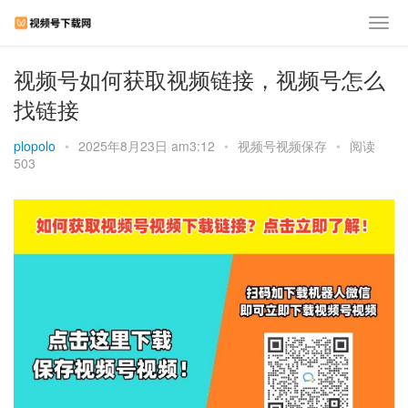
视频号如何获取视频链接，视频号怎么
找链接
plopolo
•
2025年8月23日 am3:12
•
视频号视频保存
•
阅读
503