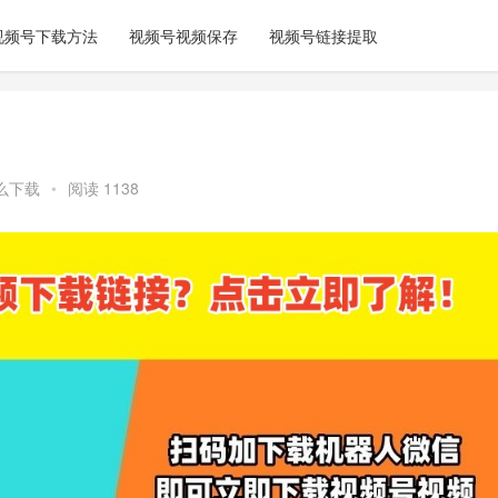
视频号下载方法
视频号视频保存
视频号链接提取
么下载
•
阅读 1138