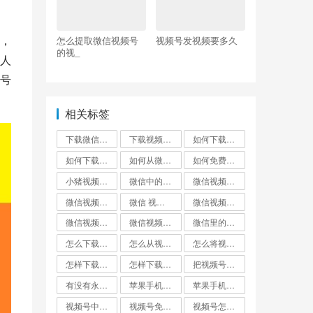
，
怎么提取微信视频号
视频号发视频要多久
的视_
人
号
相关标签
下载微信视频号上的视频要下载第三方应用
下载视频号下载软件
如何下载视频号的视频到相册
如何下载视频号里面的视频?
如何从微信视频号中下载视频
如何免费下载视频号上的视频
小猪视频号app下载安装
微信中的视频号视频怎样下载到电脑上
微信视频号app下载
微信视频号上的视频如何下载下来
微信 视频号 下载
微信视频号内容怎么能下载
微信视频号怎么下载
微信视频号怎么下载到手机相册
微信里的视频号视频怎么下载
怎么下载视频号的视频
怎么从视频号里下载视频
怎么将视频号的视频下载下来保存
怎样下载视频号的视频到手机
怎样下载视频号的视频苹果手机
把视频号里的视频下载到电脑
有没有永久免费的微信视频号下载程序
苹果手机下载微信视频号
苹果手机如何下载微信视频号视频
视频号中的视频如何下载
视频号免费下载安装
视频号怎么下载到手机相册