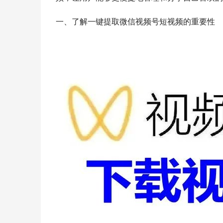
一、了解一键提取微信视频号短视频的重要性