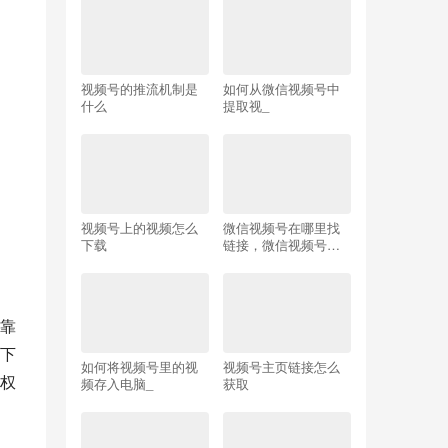
视频号的推流机制是
如何从微信视频号中
什么
提取视_
视频号上的视频怎么
微信视频号在哪里找
下载
链接，微信视频号在
哪里找链接呢
靠
下
如何将视频号里的视
视频号主页链接怎么
权
频存入电脑_
获取