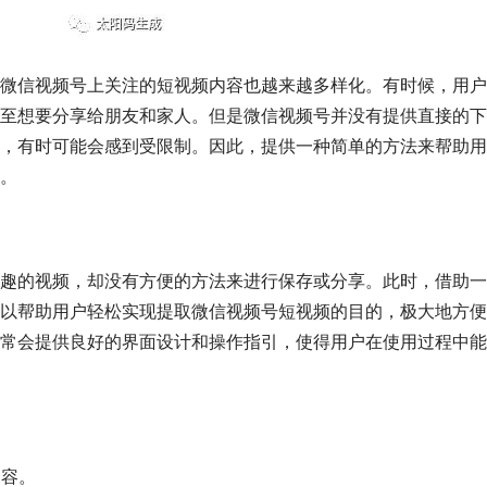
微信视频号上关注的短视频内容也越来越多样化。有时候，用户
至想要分享给朋友和家人。但是微信视频号并没有提供直接的下
，有时可能会感到受限制。因此，提供一种简单的方法来帮助用
。
趣的视频，却没有方便的方法来进行保存或分享。此时，借助一
以帮助用户轻松实现提取微信视频号短视频的目的，极大地方便
常会提供良好的界面设计和操作指引，使得用户在使用过程中能
内容。