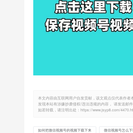
本文内容由互联网用户自发贡献，该文观点仅代表作者
发现本站有涉嫌抄袭侵权/违法违规的内容， 请发送邮件至 1
如若转载，请注明出处：https://www.jsyp8.com/4470.ht
如何把微信视频号的视频下载下来
微信视频号怎么下