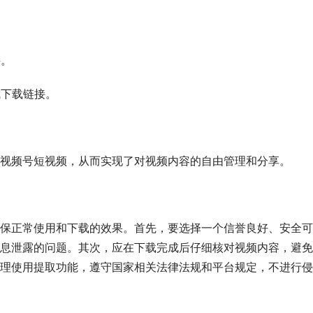
接。
成下载链接。
视频号短视频，从而实现了对视频内容的自由管理和分享。
保正常使用和下载的效果。首先，要选择一个信誉良好、安全可
息泄露的问题。其次，应在下载完成后仔细核对视频内容，避免
理使用提取功能，遵守国家相关法律法规和平台规定，不进行侵