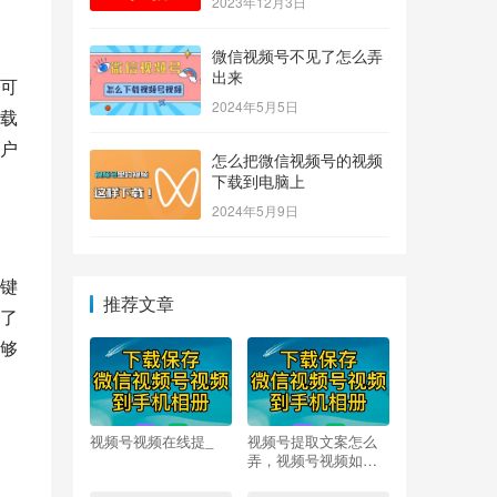
2023年12月3日
微信视频号不见了怎么弄
出来
可
2024年5月5日
载
户
怎么把微信视频号的视频
下载到电脑上
2024年5月9日
键
推荐文章
了
够
视频号视频在线提_
视频号提取文案怎么
弄，视频号视频如何
提取