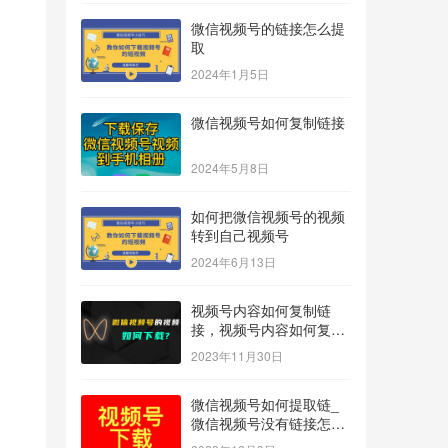
微信视频号的链接怎么提
取
2024年1月5日
微信视频号如何复制链接
2024年5月8日
如何把微信视频号的视频
转到自己视频号
2024年6月13日
视频号内容如何复制链
接，视频号内容如何复制
链接呢
2023年11月30日
微信视频号如何提取链_
微信视频号没有链接怎么
提取