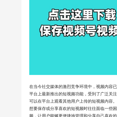
在当今社交媒体的激烈竞争环境中，视频内容已
平台上最新推出的短视频功能，受到了广泛关注
可以在平台上观看其他用户上传的短视频内容。
想要保存或分享喜欢的短视频时往往面临一些困
频，让用户能够更便捷地管理和分享自己喜欢的