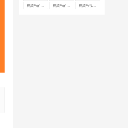
视频号的视频怎么下载到手机相册
视频号的视频能不能下载到手机
视频号视频怎么下载手机