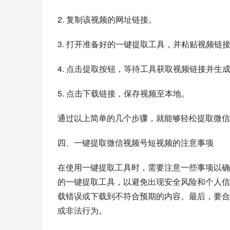
2. 复制该视频的网址链接。
3. 打开准备好的一键提取工具，并粘贴视频链
4. 点击提取按钮，等待工具获取视频链接并生
5. 点击下载链接，保存视频至本地。
通过以上简单的几个步骤，就能够轻松提取微信
四、一键提取微信视频号短视频的注意事项
在使用一键提取工具时，需要注意一些事项以确
的一键提取工具，以避免出现安全风险和个人信
载错误或下载到不符合预期的内容。最后，要合
或非法行为。