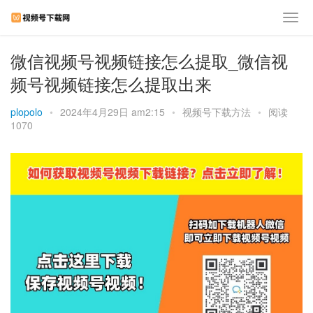
微信视频号视频链接怎么提取_微信视
频号视频链接怎么提取出来
plopolo
•
2024年4月29日 am2:15
•
视频号下载方法
•
阅读
1070