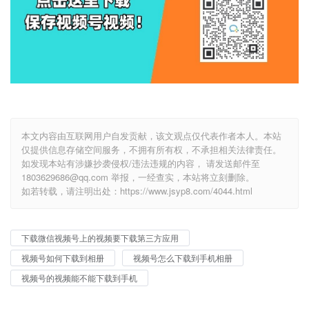
本文内容由互联网用户自发贡献，该文观点仅代表作者本人。本站
仅提供信息存储空间服务，不拥有所有权，不承担相关法律责任。
如发现本站有涉嫌抄袭侵权/违法违规的内容， 请发送邮件至
1803629686@qq.com 举报，一经查实，本站将立刻删除。
如若转载，请注明出处：https://www.jsyp8.com/4044.html
下载微信视频号上的视频要下载第三方应用
视频号如何下载到相册
视频号怎么下载到手机相册
视频号的视频能不能下载到手机