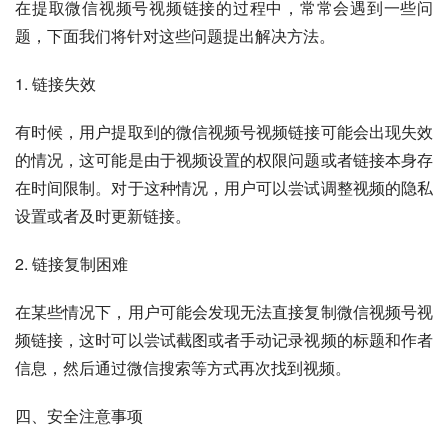
在提取微信视频号视频链接的过程中，常常会遇到一些问
题，下面我们将针对这些问题提出解决方法。
1. 链接失效
有时候，用户提取到的微信视频号视频链接可能会出现失效
的情况，这可能是由于视频设置的权限问题或者链接本身存
在时间限制。对于这种情况，用户可以尝试调整视频的隐私
设置或者及时更新链接。
2. 链接复制困难
在某些情况下，用户可能会发现无法直接复制微信视频号视
频链接，这时可以尝试截图或者手动记录视频的标题和作者
信息，然后通过微信搜索等方式再次找到视频。
四、安全注意事项