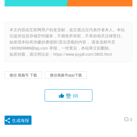
本文内容由互联网用户自发贡献，该文观点仅代表作者本人。本站
仅提供信息存储空间服务，不拥有所有权，不承担相关法律责任。
如发现本站有涉嫌抄袭侵权/违法违规的内容， 请发送邮件至
1803629686@qq.com 举报，一经查实，本站将立刻删除。
如若转载，请注明出处：https://www.jsyp8.com/3803.html
微信 视频号 下载
微信视频号app下载
赞
(0)
0
生成海报