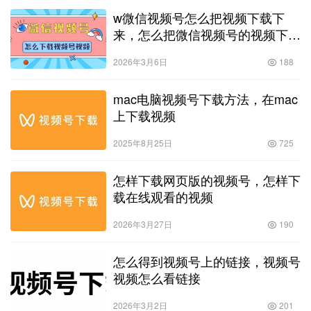
w微信视频号怎么把视频下载下
来，怎么把微信视频号的视频下载
下来
2026年3月6日
188
mac电脑视频号下载方法，在mac
上下载视频
2025年8月25日
725
怎样下载网页版的视频号，怎样下
载在线观看的视频
2026年3月27日
190
怎么得到视频号上的链接，视频号
视频怎么看链接
2026年3月2日
201