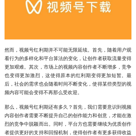
然而，视频号红利期并不可能无限延续。首先，随着用户观
看行为的多样化和平台算法的变化，让创作者获取流量变得
更加艰难。其次，市场上的视频内容创作者不断增多，竞争
也变得更加激烈，这使得原本的红利期变得更加短暂。最
后，社会的需求也会随着时间不断变化，使得某些类型的视
频内容可能会变得不再那么受欢迎。
那么，视频号红利期还有多久？首先，我们需要意识到视频
内容创作者需要不断提升自己的创作能力和创意，才能在激
烈的竞争中脱颖而出。同时，平台方也需要继续为优质创作
者提供更好的支持和回报机制，使得创作者有更多获得收益