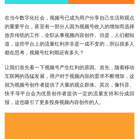
在当今数字化社会，视频号已成为用户分享自己生活和观点
的重要平台，甚至有一部分人因为视频号收入的增加而选择
放弃传统的工作，全职从事视频内容创作。但是，人们都知
道，这些平台上的流量红利并非是一成不变的，所以很多人
都在思考，视频号红利期还有多久？
让我们首先看一下视频号产生红利的原因。首先，随着移动
互联网的迅猛发展，用户对于视频内容的需求不断增加，这
就为视频号创作者提供了大量的观众群体。其次，像抖音、
快手等平台会为优质创作者提供一定的流量支持和分成回
报，这也吸引了更多投身视频内容创作的人。