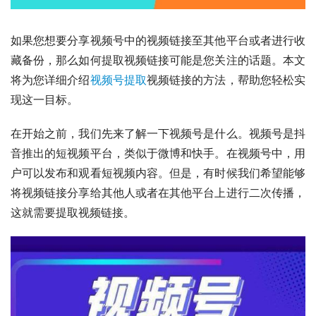
如果您想要分享视频号中的视频链接至其他平台或者进行收
藏备份，那么如何提取视频链接可能是您关注的话题。本文
将为您详细介绍
视频号提取
视频链接的方法，帮助您轻松实
现这一目标。
在开始之前，我们先来了解一下视频号是什么。视频号是抖
音推出的短视频平台，类似于微博和快手。在视频号中，用
户可以发布和观看短视频内容。但是，有时候我们希望能够
将视频链接分享给其他人或者在其他平台上进行二次传播，
这就需要提取视频链接。