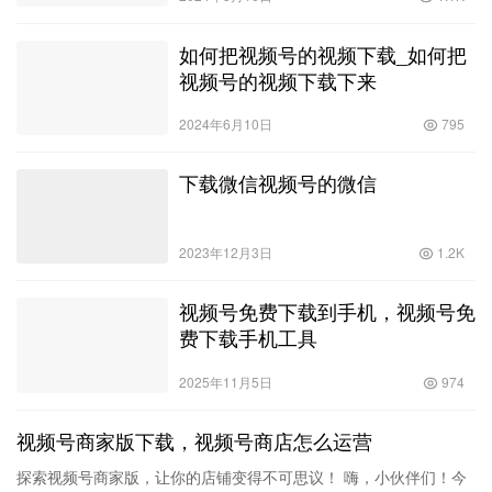
如何把视频号的视频下载_如何把
视频号的视频下载下来
2024年6月10日
795
下载微信视频号的微信
2023年12月3日
1.2K
视频号免费下载到手机，视频号免
费下载手机工具
2025年11月5日
974
视频号商家版下载，视频号商店怎么运营
探索视频号商家版，让你的店铺变得不可思议！ 嗨，小伙伴们！今