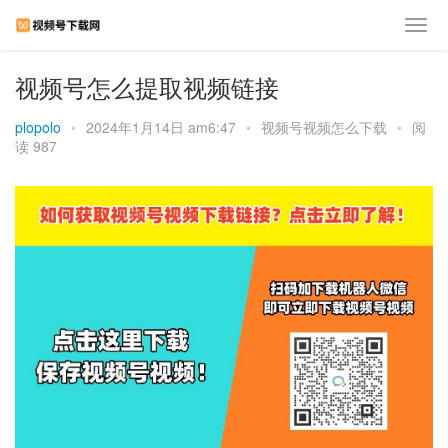
视频号怎么提取视频链接
plopolo
•
2024年1月14日 am6:47
•
视频号视频怎么下载
•
阅
读 987