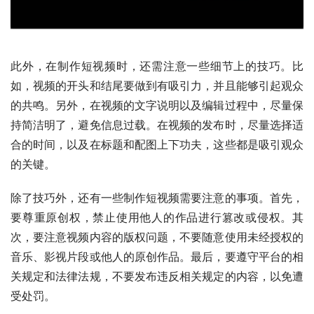
此外，在制作短视频时，还需注意一些细节上的技巧。比
如，视频的开头和结尾要做到有吸引力，并且能够引起观众
的共鸣。另外，在视频的文字说明以及编辑过程中，尽量保
持简洁明了，避免信息过载。在视频的发布时，尽量选择适
合的时间，以及在标题和配图上下功夫，这些都是吸引观众
的关键。
除了技巧外，还有一些制作短视频需要注意的事项。首先，
要尊重原创权，禁止使用他人的作品进行篡改或侵权。其
次，要注意视频内容的版权问题，不要随意使用未经授权的
音乐、影视片段或他人的原创作品。最后，要遵守平台的相
关规定和法律法规，不要发布违反相关规定的内容，以免遭
受处罚。