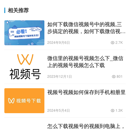
相关推荐
如何下载微信视频号中的视频,三
步搞定的视频，如何下载微信视频
号中的视频,三步搞定
2024年9月6日
2.7K
微信里的视频号视频怎么下_微信
上的视频号视频怎么下载
2023年12月1日
801
视频号视频如何保存到手机相册里
2024年5月4日
1.3K
怎么下载视频号的视频到电脑上，