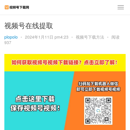
视频号在线提取
plopolo
•
2024年1月11日 pm4:23
•
视频号下载方法
•
阅读
937