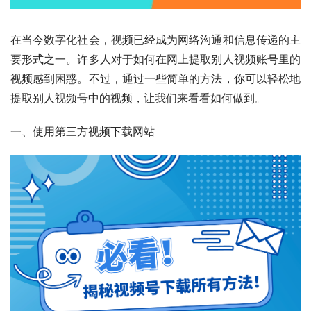
在当今数字化社会，视频已经成为网络沟通和信息传递的主
要形式之一。许多人对于如何在网上提取别人视频账号里的
视频感到困惑。不过，通过一些简单的方法，你可以轻松地
提取别人视频号中的视频，让我们来看看如何做到。
一、使用第三方视频下载网站