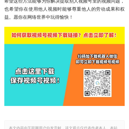
希望这些方法能够为你解决提取别人视频号里的视频问题，
也希望你在使用他人视频时能够尊重他人的劳动成果和权
益。愿你在网络世界中玩得愉快！
本文内容由互联网用户自发贡献，该文观点仅代表作者本人。本站