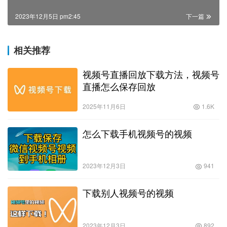
2023年12月5日 pm2:45
下一篇
相关推荐
视频号直播回放下载方法，视频号
直播怎么保存回放
2025年11月6日
1.6K
怎么下载手机视频号的视频
2023年12月3日
941
下载别人视频号的视频
2023年12月3日
892