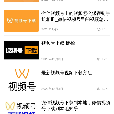
微信视频号里的视频怎么保存到手
机相册_微信视频号里的视频怎么
保存到手机相册_
2024年1月2日
1.0K
视频号下载 捷径
2023年12月3日
1.2K
最新视频号视频下载方法
2023年12月3日
1.0K
微信视频号下载到本地，微信视频
号下载到本地知乎