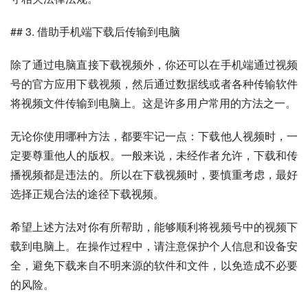
## 3. 借助手机端下载后传输到电脑
除了通过电脑直接下载视频外，你还可以在手机端通过视频
号的官方应用下载视频，然后通过数据线或者各种传输软件
将视频文件传输到电脑上。这是许多用户常用的方法之一。
无论你使用哪种方法，都要牢记一点：下载他人视频时，一
定要尊重他人的版权。一般来说，未经作者允许，下载和传
播视频都是违法的。所以在下载视频时，要慎重考虑，最好
选择正规合法的途径下载视频。
希望上述方法对你有所帮助，能够顺利将视频号中的视频下
载到电脑上。在操作过程中，请注意保护个人信息和设备安
全，避免下载来自不明来源的软件和文件，以免造成不必要
的风险。