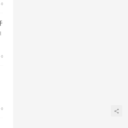
0
开
超
好
0
，
文
0