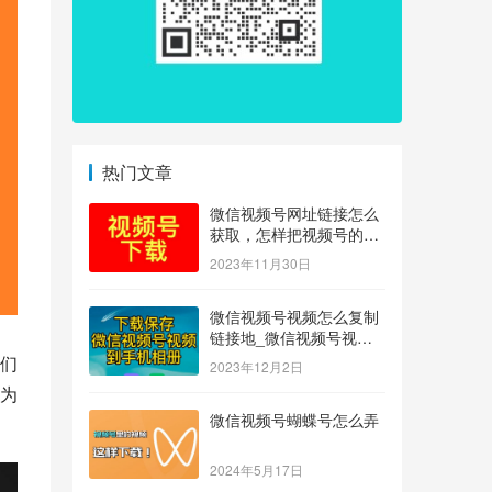
热门文章
微信视频号网址链接怎么
获取，怎样把视频号的链
接提取出来
2023年11月30日
微信视频号视频怎么复制
链接地_微信视频号视频
怎么复制链接地址呢
们
2023年12月2日
为
微信视频号蝴蝶号怎么弄
2024年5月17日