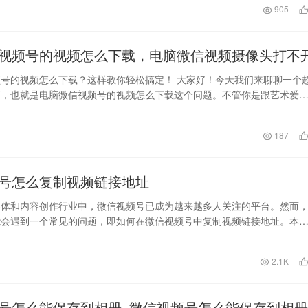
日
905
视频号的视频怎么下载，电脑微信视频摄像头打不
号的视频怎么下载？这样教你轻松搞定！ 大家好！今天我们来聊聊一个
巧，也就是电脑微信视频号的视频怎么下载这个问题。不管你是跟艺术爱
单，还是想给狗狗…
187
号怎么复制视频链接地址
媒体和内容创作行业中，微信视频号已成为越来越多人关注的平台。然而
能会遇到一个常见的问题，即如何在微信视频号中复制视频链接地址。本
心，为大家介绍如何…
2.1K
号怎么能保存到相册_微信视频号怎么能保存到相册