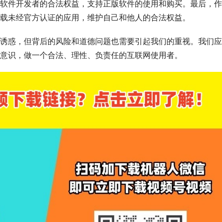
软件开发者的合法权益，支持正版软件的使用和购买。最后，作
载未经官方认证的应用，维护自己和他人的合法权益。
诱惑，但背后的风险和道德问题也需要引起我们的重视。我们应
意识，做一个合法、理性、负责任的互联网使用者。