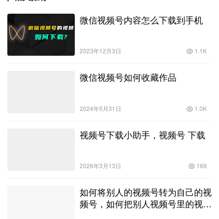
微信视频号内容怎么下载到手机
2023年12月3日
1.1K
微信视频号如何收藏作品
2024年5月31日
1.0K
视频号下载小助手，视频号 下载
2026年3月13日
169
如何将别人的视频号转为自己的视
频号，如何把别人视频号里的视频
变成自己的