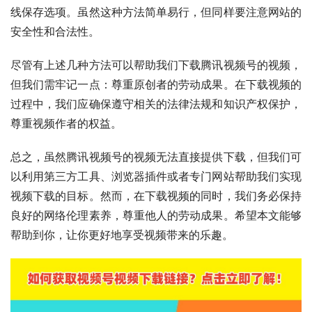
线保存选项。虽然这种方法简单易行，但同样要注意网站的
安全性和合法性。
尽管有上述几种方法可以帮助我们下载腾讯视频号的视频，
但我们需牢记一点：尊重原创者的劳动成果。在下载视频的
过程中，我们应确保遵守相关的法律法规和知识产权保护，
尊重视频作者的权益。
总之，虽然腾讯视频号的视频无法直接提供下载，但我们可
以利用第三方工具、浏览器插件或者专门网站帮助我们实现
视频下载的目标。然而，在下载视频的同时，我们务必保持
良好的网络伦理素养，尊重他人的劳动成果。希望本文能够
帮助到你，让你更好地享受视频带来的乐趣。