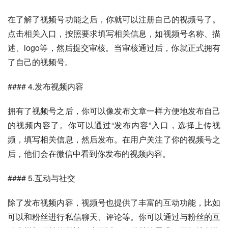
在了解了视频号功能之后，你就可以注册自己的视频号了。
点击相关入口，按照要求填写相关信息，如视频号名称、描
述、logo等，然后提交审核。当审核通过后，你就正式拥有
了自己的视频号。
#### 4.发布视频内容
拥有了视频号之后，你可以像发布文章一样方便地发布自己
的视频内容了。你可以通过“发布内容”入口，选择上传视
频，填写相关信息，然后发布。在用户关注了你的视频号之
后，他们会在微信中看到你发布的视频内容。
#### 5.互动与社交
除了发布视频内容，视频号也提供了丰富的互动功能，比如
可以和粉丝进行私信聊天、评论等。你可以通过与粉丝的互