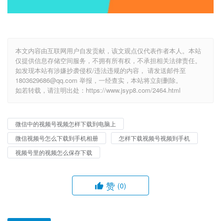
本文内容由互联网用户自发贡献，该文观点仅代表作者本人。本站
仅提供信息存储空间服务，不拥有所有权，不承担相关法律责任。
如发现本站有涉嫌抄袭侵权/违法违规的内容， 请发送邮件至
1803629686@qq.com 举报，一经查实，本站将立刻删除。
如若转载，请注明出处：https://www.jsyp8.com/2464.html
微信中的视频号视频怎样下载到电脑上
微信视频号怎么下载到手机相册
怎样下载视频号视频到手机
视频号里的视频怎么保存下载
赞
(0)