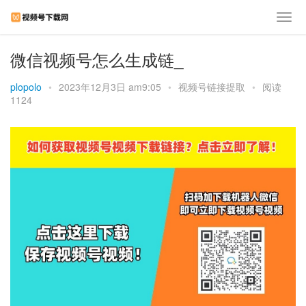
微信视频号怎么生成链_
plopolo
•
2023年12月3日 am9:05
•
视频号链接提取
•
阅读
1124