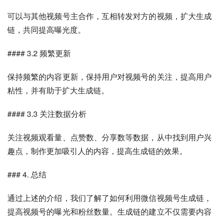
可以与其他视频号主合作，互相转发对方的视频，扩大生成
链，共同提高曝光度。
#### 3.2 频繁更新
保持频繁的内容更新，保持用户对视频号的关注，提高用户
粘性，并有助于扩大生成链。
#### 3.3 关注数据分析
关注视频观看量、点赞数、分享数等数据，从中找到用户兴
趣点，制作更加吸引人的内容，提高生成链的效果。
### 4. 总结
通过上述的介绍，我们了解了如何利用微信视频号生成链，
提高视频号的曝光和粉丝数量。生成链的建立不仅需要内容