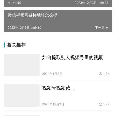
上一篇
2023年12月3日 am9:03
微信视频号链接地址怎么提_
2023年12月3日 am9:10
下一篇
相关推荐
如何提取别人视频号里的视频
2024年1月2日
1.2K
视频号视频截_
2023年12月3日
1.2K