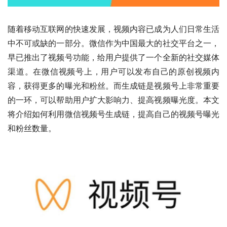
随着移动互联网的快速发展，视频内容已成为人们日常生活
中不可或缺的一部分。微信作为中国最大的社交平台之一，
早已推出了视频号功能，给用户提供了一个全新的社交媒体
渠道。在微信视频号上，用户可以发布自己的原创视频内
容，获得更多的曝光和粉丝。而生成链是视频号上非常重要
的一环，可以帮助用户扩大影响力、提高视频曝光度。本文
将介绍如何利用微信视频号生成链，提高自己的视频号曝光
和粉丝数量。