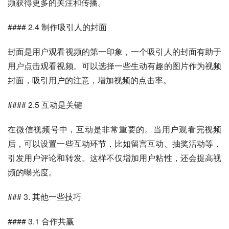
频获得更多的关注和传播。
#### 2.4 制作吸引人的封面
封面是用户观看视频的第一印象，一个吸引人的封面有助于
用户点击观看视频。可以选择一些生动有趣的图片作为视频
封面，吸引用户的注意，增加视频的点击率。
#### 2.5 互动是关键
在微信视频号中，互动是非常重要的。当用户观看完视频
后，可以设置一些互动环节，比如留言互动、抽奖活动等，
引发用户评论和转发。这样不仅增加用户粘性，还会提高视
频的曝光度。
### 3. 其他一些技巧
#### 3.1 合作共赢