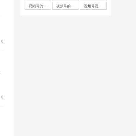
视频号的视频怎么下载到手机相册
视频号的视频能不能下载到手机
视频号视频怎么下载手机
一
0
我
成
0
。
的