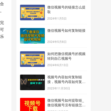
合
微信视频号的链接怎么提
。
取
2024年1月5日
完
可
微信视频号如何复制链接
乐
2024年5月8日
如何把微信视频号的视频
转到自己视频号
2024年6月13日
视频号内容如何复制链
接，视频号内容如何复制
链接呢
2023年11月30日
微信视频号如何提取链_
微信视频号没有链接怎么
提取