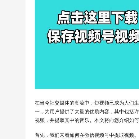
在当今社交媒体的潮流中，短视频已成为人们生
一，为用户提供了大量的优质内容，其中包括许
视频，并提取其中的音乐。本文将向您介绍如何
首先，我们来看如何在微信视频号中提取视频。