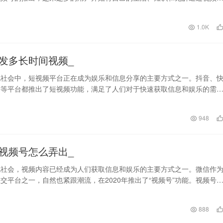
他人。然而，许多用…
日
1.0K
发多长时间视频_
化社会中，短视频平台正在成为娱乐和信息分享的主要方式之一。抖音、
ube等平台都推出了短视频功能，满足了人们对于快速获取信息和娱乐的需
短视频的风靡，…
日
948
视频号怎么弄出_
化社会，视频内容已经成为人们获取信息和娱乐的主要方式之一。微信作
交平台之一，自然也紧跟潮流，在2020年推出了“视频号”功能。视频号
的一种新形式…
日
888