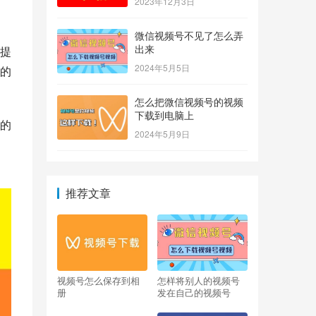
2023年12月3日
微信视频号不见了怎么弄
出来
提
2024年5月5日
的
怎么把微信视频号的视频
下载到电脑上
的
2024年5月9日
推荐文章
视频号怎么保存到相
怎样将别人的视频号
册
发在自己的视频号