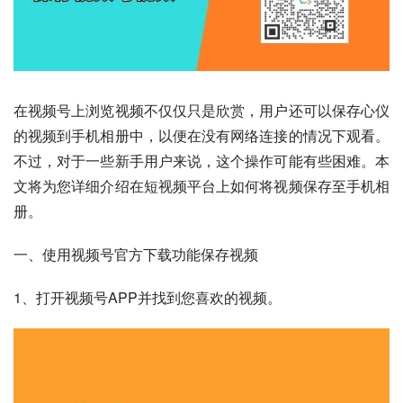
在视频号上浏览视频不仅仅只是欣赏，用户还可以保存心仪
的视频到手机相册中，以便在没有网络连接的情况下观看。
不过，对于一些新手用户来说，这个操作可能有些困难。本
文将为您详细介绍在短视频平台上如何将视频保存至手机相
册。
一、使用视频号官方下载功能保存视频
1、打开视频号APP并找到您喜欢的视频。