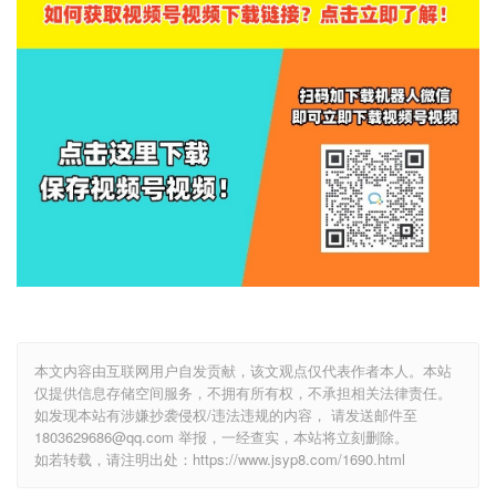
本文内容由互联网用户自发贡献，该文观点仅代表作者本人。本站
仅提供信息存储空间服务，不拥有所有权，不承担相关法律责任。
如发现本站有涉嫌抄袭侵权/违法违规的内容， 请发送邮件至
1803629686@qq.com 举报，一经查实，本站将立刻删除。
如若转载，请注明出处：https://www.jsyp8.com/1690.html