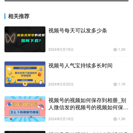
相关推荐
视频号每天可以发多少条
2024年2月19日
1.2K
视频号人气宝持续多长时间
2024年2月20日
1.1K
视频号的视频如何保存到相册_别
人微信发的视频号的视频如何保存
到相册
2024年5月19日
1.3K