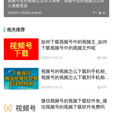
视频号里的视频怎么存入相册，视频号里的视频怎么存
入相册里面
2023年11月30日 pm9:45
下一篇
相关推荐
如何下载视频号中的视频文_如何
下载视频号中的视频文件呢
2023年12月1日
936
视频号的视频怎么下载到手机相_
视频号的视频怎么下载到手机相册
_
2023年12月1日
872
微信视频号的视频下载软件免_微
信视频号的视频下载软件免费吗